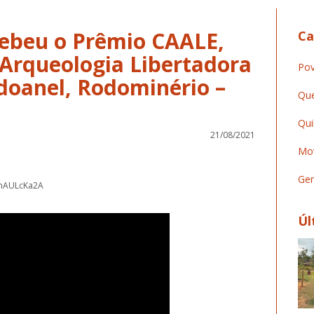
cebeu o Prêmio CAALE,
Ca
Arqueologia Libertadora
Pov
doanel, Rodominério –
Que
Qui
21/08/2021
Mov
Ger
anAULcKa2A
Úl