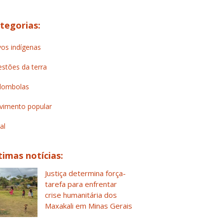
tegorias:
os indígenas
stões da terra
lombolas
imento popular
al
timas notícias:
Justiça determina força-
tarefa para enfrentar
crise humanitária dos
Maxakali em Minas Gerais