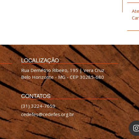
Ate
Car
LOCALIZAÇÃO
Rua Demétrio Ribeiro, 195 | Vera Cruz
Belo Horizonte - MG - CEP 30285-680
CONTATOS
(31) 3224-7659
cedefes@cedefes.org.br