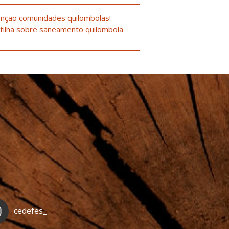
nção comunidades quilombolas!
tilha sobre saneamento quilombola
cedefes_