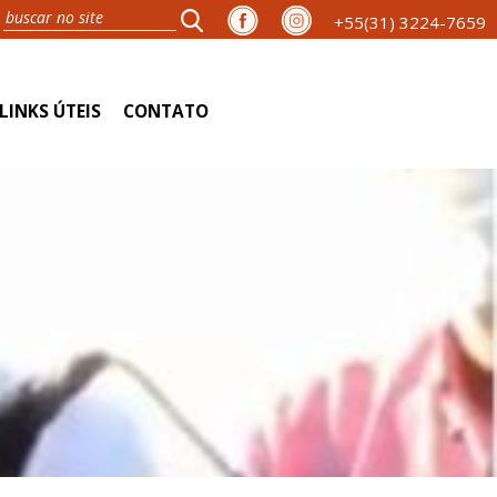
+55(31) 3224-7659
LINKS ÚTEIS
CONTATO