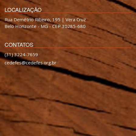
LOCALIZAÇÃO
Rua Demétrio Ribeiro, 195 | Vera Cruz
Belo Horizonte - MG - CEP 30285-680
CONTATOS
(31) 3224-7659
cedefes@cedefes.org.br