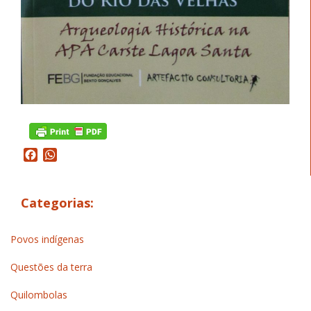
Facebook
WhatsApp
Categorias:
Povos indígenas
Questões da terra
Quilombolas