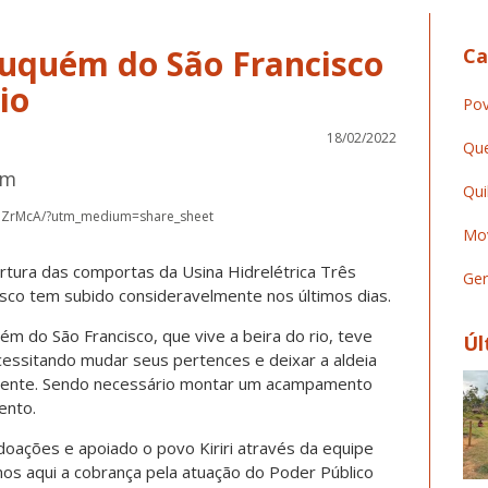
 Muquém do São Francisco
Ca
io
Pov
18/02/2022
Que
am
Qui
HZrMcA/?utm_medium=share_sheet
Mov
rtura das comportas da Usina Hidrelétrica Três
Ger
cisco tem subido consideravelmente nos últimos dias.
ém do São Francisco, que vive a beira do rio, teve
Úl
cessitando mudar seus pertences e deixar a aldeia
amente. Sendo necessário montar um acampamento
ento.
doações e apoiado o povo Kiriri através da equipe
os aqui a cobrança pela atuação do Poder Público