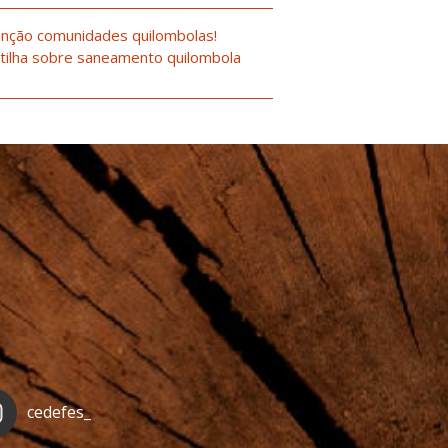
nção comunidades quilombolas!
tilha sobre saneamento quilombola
cedefes_