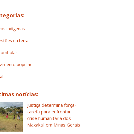
tegorias:
os indígenas
stões da terra
lombolas
imento popular
al
timas notícias:
Justiça determina força-
tarefa para enfrentar
crise humanitária dos
Maxakali em Minas Gerais