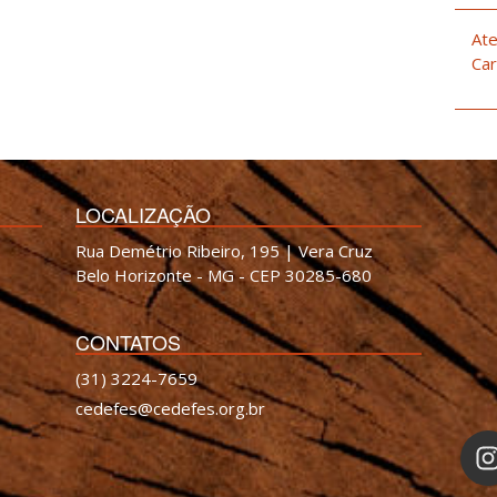
Ate
Car
LOCALIZAÇÃO
Rua Demétrio Ribeiro, 195 | Vera Cruz
Belo Horizonte - MG - CEP 30285-680
CONTATOS
(31) 3224-7659
cedefes@cedefes.org.br