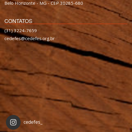
Belo Horizonte - MG - CEP 30285-680
CONTATOS
(31) 3224-7659
cedefes@cedefes.org.br
cedefes_