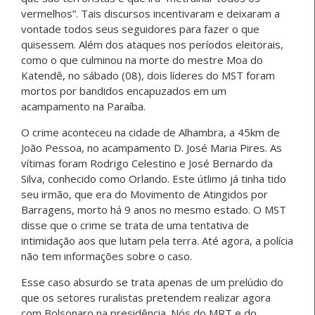
vermelhos”. Tais discursos incentivaram e deixaram a
vontade todos seus seguidores para fazer o que
quisessem. Além dos ataques nos períodos eleitorais,
como o que culminou na morte do mestre Moa do
Katendê, no sábado (08), dois líderes do MST foram
mortos por bandidos encapuzados em um
acampamento na Paraíba.
O crime aconteceu na cidade de Alhambra, a 45km de
João Pessoa, no acampamento D. José Maria Pires. As
vítimas foram Rodrigo Celestino e José Bernardo da
Silva, conhecido como Orlando. Este útlimo já tinha tido
seu irmão, que era do Movimento de Atingidos por
Barragens, morto há 9 anos no mesmo estado. O MST
disse que o crime se trata de uma tentativa de
intimidação aos que lutam pela terra. Até agora, a polícia
não tem informações sobre o caso.
Esse caso absurdo se trata apenas de um prelúdio do
que os setores ruralistas pretendem realizar agora
com Bolsonaro na presidência. Nós do MRT e do