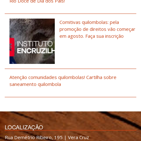
Rio Doce de Dia dos Pais!
Comitivas quilombolas: pela
promoção de direitos vão começar
em agosto. Faça sua inscrição
Atenção comunidades quilombolas! Cartilha sobre
saneamento quilombola
LOCALIZAÇÃO
Rua Demétrio Ribeiro, 195 | Vera Cruz