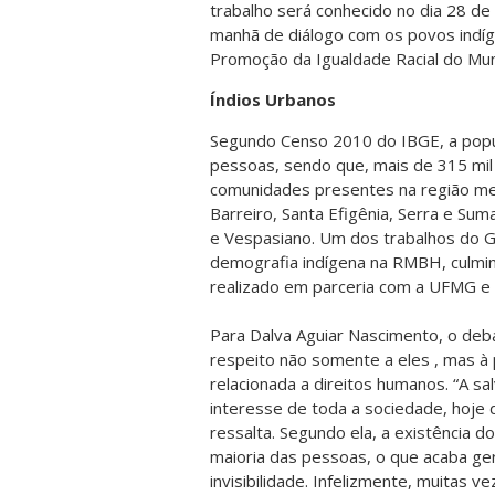
trabalho será conhecido no dia 28 de 
manhã de diálogo com os povos indí
Promoção da Igualdade Racial do Muni
Índios Urbanos
Segundo Censo 2010 do IBGE, a popul
pessoas, sendo que, mais de 315 mil
comunidades presentes na região met
Barreiro, Santa Efigênia, Serra e Sum
e Vespasiano. Um dos trabalhos do G
demografia indígena na RMBH, culmi
realizado em parceria com a UFMG e e
Para Dalva Aguiar Nascimento, o deba
respeito não somente a eles , mas à
relacionada a direitos humanos. “A s
interesse de toda a sociedade, hoje 
ressalta. Segundo ela, a existência d
maioria das pessoas, o que acaba ger
invisibilidade. Infelizmente, muitas v