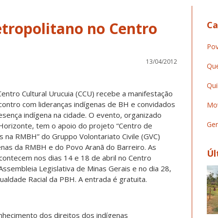
etropolitano no Centro
Ca
Pov
13/04/2012
Que
Qui
entro Cultural Urucuia (CCU) recebe a manifestação
ncontro com lideranças indígenas de BH e convidados
Mov
esença indígena na cidade. O evento, organizado
Ger
 Horizonte, tem o apoio do projeto “Centro de
s na RMBH” do Gruppo Volontariato Civile (GVC)
genas da RMBH e do Povo Aranã do Barreiro. As
Úl
acontecem nos dias 14 e 18 de abril no Centro
a Assembleia Legislativa de Minas Gerais e no dia 28,
aldade Racial da PBH. A entrada é gratuita.
nhecimento dos direitos dos indígenas