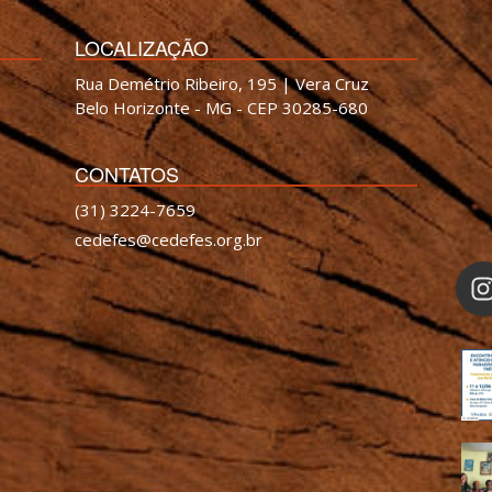
LOCALIZAÇÃO
Rua Demétrio Ribeiro, 195 | Vera Cruz
Belo Horizonte - MG - CEP 30285-680
CONTATOS
(31) 3224-7659
cedefes@cedefes.org.br