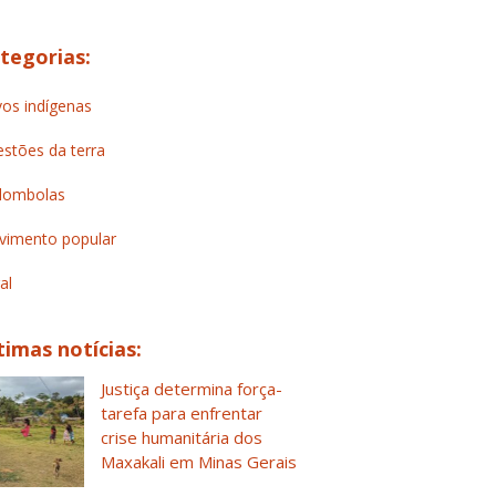
tegorias:
os indígenas
stões da terra
lombolas
imento popular
al
timas notícias:
Justiça determina força-
tarefa para enfrentar
crise humanitária dos
Maxakali em Minas Gerais