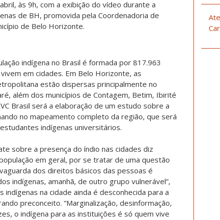
abril, às 9h, com a exibição do vídeo durante a
genas de BH, promovida pela Coordenadoria de
Ate
cípio de Belo Horizonte.
Car
ação indígena no Brasil é formada por 817.963
 vivem em cidades. Em Belo Horizonte, as
ropolitana estão dispersas principalmente no
aré, além dos municípios de Contagem, Betim, Ibirité
VC Brasil será a elaboração de um estudo sobre a
nando no mapeamento completo da região, que será
studantes indígenas universitários.
te sobre a presença do índio nas cidades diz
 população em geral, por se tratar de uma questão
alvaguarda dos direitos básicos das pessoas é
dos indígenas, amanhã, de outro grupo vulnerável”,
os indígenas na cidade ainda é desconhecida para a
ando preconceito. “Marginalização, desinformação,
ezes, o indígena para as instituições é só quem vive