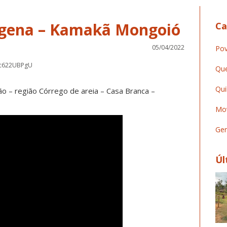
dígena – Kamakã Mongoió
Ca
05/04/2022
Pov
4c622UBPgU
Que
Qui
 – região Córrego de areia – Casa Branca –
Mov
Ger
Úl