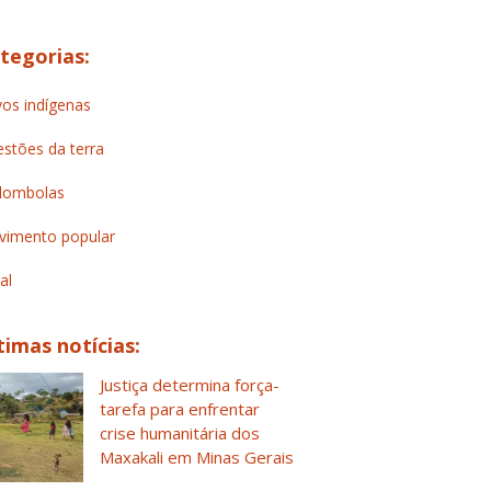
tegorias:
os indígenas
stões da terra
lombolas
imento popular
al
timas notícias:
Justiça determina força-
tarefa para enfrentar
crise humanitária dos
Maxakali em Minas Gerais