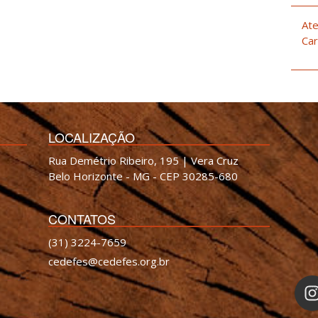
Ate
Car
LOCALIZAÇÃO
Rua Demétrio Ribeiro, 195 | Vera Cruz
Belo Horizonte - MG - CEP 30285-680
CONTATOS
(31) 3224-7659
cedefes@cedefes.org.br