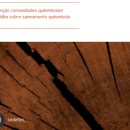
nção comunidades quilombolas!
tilha sobre saneamento quilombola
cedefes_