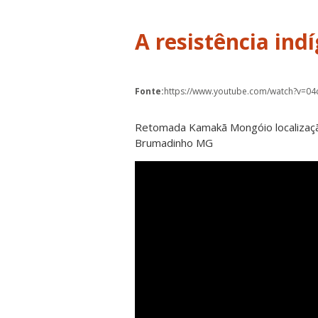
A resistência in
Fonte:
https://www.youtube.com/watch?v=0
Retomada Kamakã Mongóio localização
Brumadinho MG