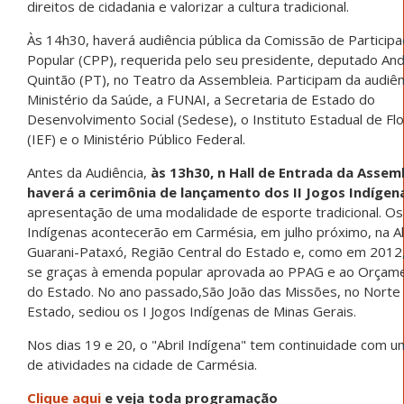
direitos de cidadania e valorizar a cultura tradicional.
Às 14h30, haverá audiência pública da Comissão de Particip
Popular (CPP), requerida pelo seu presidente, deputado An
Quintão (PT), no Teatro da Assembleia. Participam da audiên
Ministério da Saúde, a FUNAI, a Secretaria de Estado do
Desenvolvimento Social (Sedese), o Instituto Estadual de Fl
(IEF) e o Ministério Público Federal.
Antes da Audiência,
às 13h30, n Hall de Entrada da Assemb
haverá a cerimônia de lançamento dos II Jogos Indígen
apresentação de uma modalidade de esporte tradicional. Os
Indígenas acontecerão em Carmésia, em julho próximo, na Al
Guarani-Pataxó, Região Central do Estado e, como em 2012,
se graças à emenda popular aprovada ao PPAG e ao Orçame
do Estado. No ano passado,São João das Missões, no Norte
Estado, sediou os I Jogos Indígenas de Minas Gerais.
Nos dias 19 e 20, o "Abril Indígena" tem continuidade com u
de atividades na cidade de Carmésia.
Clique aqui
e veja toda programação