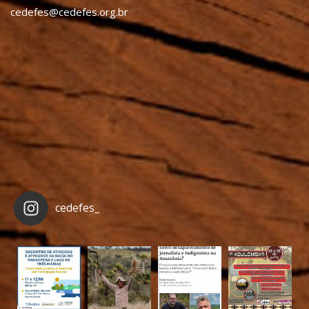
cedefes@cedefes.org.br
cedefes_