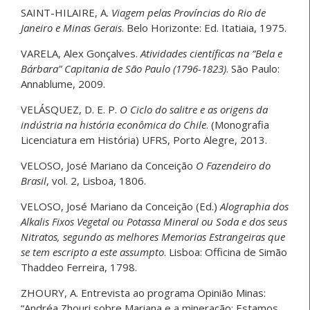
SAINT-HILAIRE, A.
Viagem pelas Províncias do Rio de
Janeiro e Minas Gerais
. Belo Horizonte: Ed. Itatiaia, 1975.
VARELA, Alex Gonçalves.
Atividades científicas na “Bela e
Bárbara” Capitania de São Paulo (1796-1823)
. São Paulo:
Annablume, 2009.
VELÁSQUEZ, D. E. P.
O Ciclo do salitre e as origens da
indústria na história econômica do Chile
. (Monografia
Licenciatura em História) UFRS, Porto Alegre, 2013.
VELOSO, José Mariano da Conceição
O Fazendeiro do
Brasil
, vol. 2, Lisboa, 1806.
VELOSO, José Mariano da Conceição (Ed.)
Alographia dos
Alkalis Fixos Vegetal ou Potassa Mineral ou Soda e dos seus
Nitratos, segundo as melhores Memorias Estrangeiras que
se tem escripto a este assumpto
. Lisboa: Officina de Simão
Thaddeo Ferreira, 1798.
ZHOURY, A. Entrevista ao programa Opinião Minas:
“Andréa Zhouri sobre Mariana e a mineração: Estamos