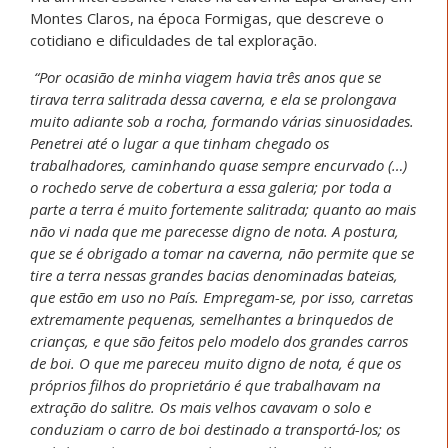
Montes Claros, na época Formigas, que descreve o
cotidiano e dificuldades de tal exploração.
“Por ocasião de minha viagem havia três anos que se
tirava terra salitrada dessa caverna, e ela se prolongava
muito adiante sob a rocha, formando várias sinuosidades.
Penetrei até o lugar a que tinham chegado os
trabalhadores, caminhando quase sempre encurvado (…)
o rochedo serve de cobertura a essa galeria; por toda a
parte a terra é muito fortemente salitrada; quanto ao mais
não vi nada que me parecesse digno de nota. A postura,
que se é obrigado a tomar na caverna, não permite que se
tire a terra nessas grandes bacias denominadas bateias,
que estão em uso no País. Empregam-se, por isso, carretas
extremamente pequenas, semelhantes a brinquedos de
crianças, e que são feitos pelo modelo dos grandes carros
de boi. O que me pareceu muito digno de nota, é que os
próprios filhos do proprietário é que trabalhavam na
extração do salitre. Os mais velhos cavavam o solo e
conduziam o carro de boi destinado a transportá-los; os