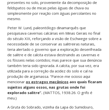
presentes no solo, proveniente da decomposição de
feldspatos ou de micas pelas águas de chuva ou
simplesmente por reação com águas percolantes no
mesmo.
Peter W. Lund, paleontólogo dinamarquês que
pesquisava cavernas calcárias em Minas Gerais no final
do século XIX, reforçando a visão de Eschwege sobre a
necessidade de se conservar as salitreiras naturais,
teria alertado o governo que a exploração desenfreada
de salitre e de calcita estava destruindo as cavernas e
os fósseis nelas contidos; mas parece que sua denúncia
também teria sido ignorada. A calcita, por sua vez, era
utilizada para a correção da acidez do solo e cal na
produção de argamassa. “Parece-me ocioso aqui
mencionar
os estragos mecânicos
aos quais ficaram
sujeitos alguns ossos, nas grutas onde foi
explorado salitre”.
(MATTOS, 1938:26. O grifo é
meu.)
A Gruta do Sobrado, vizinha da Lapa do Sumidouro,