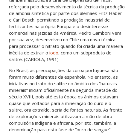
também associada à Grande Depressão de 1929,
reforçada pelo desenvolvimento da técnica da produção
de amônia sintética por parte dos alemães Fritz Haber
e Carl Bosch, permitindo a produção industrial de
fertilizantes na própria Europa e o desinteresse
comercial nas jazidas da América. Pedro Gamboni Vera,
por sua vez, desenvolveu no Chile uma nova técnica
para processar o nitrato quando foi criada uma maneira
inédita de extrair o
iodo
, como um subproduto do
salitre. (CARIOLA, 1991)
No Brasil, as preocupações da coroa portuguesa não
foram muito diferentes da espanhola. No entanto, as
iniciativas no trato do salitre no âmbito dos “naturais
minerais” iniciam oficialmente na segunda metade do
século XVIII, pois até esta época os ânimos estavam
quase que voltados para a mineração do ouro e o
salitre, ora extraído, seria de fontes naturais. As frente
de explorações minerais utilizavam a mão de obra
compulsória indígena e africana, por isto, também, a
denominação para esta fase de “ouro de sangue”.