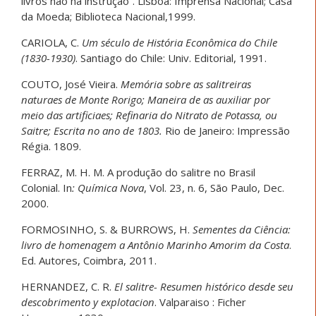
livros não há instrução”. Lisboa: Imprensa Nacional; Casa
da Moeda; Biblioteca Nacional,1999.
CARIOLA, C.
Um século de História Econômica do Chile
(1830-1930)
. Santiago do Chile: Univ. Editorial, 1991.
COUTO, José Vieira.
Memória sobre as salitreiras
naturaes de Monte Rorigo; Maneira de as auxiliar por
meio das artificiaes; Refinaria do Nitrato de Potassa, ou
Saitre; Escrita no ano de 1803.
Rio de Janeiro: Impressão
Régia. 1809.
FERRAZ, M. H. M. A produção do salitre no Brasil
Colonial. In
: Química Nova
, Vol. 23, n. 6, São Paulo, Dec.
2000.
FORMOSINHO, S. & BURROWS, H.
Sementes da Ciência:
livro de homenagem a Antônio Marinho Amorim da Costa
.
Ed. Autores, Coimbra, 2011.
HERNANDEZ, C. R.
El salitre- Resumen histórico desde seu
descobrimento y explotacion
. Valparaiso : Ficher