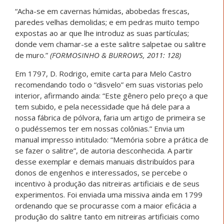
“Acha-se em cavernas húmidas, abobedas frescas,
paredes velhas demolidas; e em pedras muito tempo
expostas ao ar que lhe introduz as suas partículas;
donde vem chamar-se a este salitre salpetae ou salitre
de muro.”
(FORMOSINHO & BURROWS, 2011: 128)
Em 1797, D. Rodrigo, emite carta para Melo Castro
recomendando todo o “disvelo” em suas vistorias pelo
interior, afirmando ainda: “Este gênero pelo preço a que
tem subido, e pela necessidade que há dele para a
nossa fábrica de pólvora, faria um artigo de primeira se
o pudéssemos ter em nossas colônias.” Envia um
manual impresso intitulado: “Memória sobre a prática de
se fazer o salitre”, de autoria desconhecida. A partir
desse exemplar e demais manuais distribuídos para
donos de engenhos e interessados, se percebe o
incentivo à produção das nitreiras artificiais e de seus
experimentos. Foi enviada uma missiva ainda em 1799
ordenando que se procurasse com a maior eficácia a
produção do salitre tanto em nitreiras artificiais como