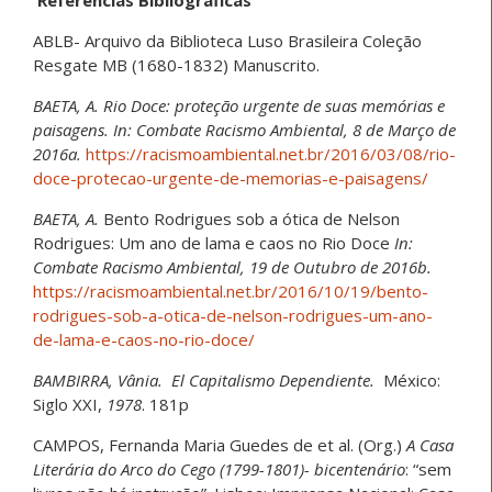
Referências Bibliográficas
ABLB- Arquivo da Biblioteca Luso Brasileira Coleção
Resgate MB (1680-1832) Manuscrito.
BAETA, A. Rio Doce: proteção urgente de suas memórias e
paisagens. In: Combate Racismo Ambiental, 8 de Março de
2016a.
https://racismoambiental.net.br/2016/03/08/rio-
doce-protecao-urgente-de-memorias-e-paisagens/
BAETA, A.
Bento Rodrigues sob a ótica de Nelson
Rodrigues: Um ano de lama e caos no Rio Doce
In:
Combate Racismo Ambiental, 19 de Outubro de 2016b.
https://racismoambiental.net.br/2016/10/19/bento-
rodrigues-sob-a-otica-de-nelson-rodrigues-um-ano-
de-lama-e-caos-no-rio-doce/
BAMBIRRA, Vânia.
El Capitalismo Dependiente.
México:
Siglo XXI,
1978
. 181p
CAMPOS, Fernanda Maria Guedes de et al. (Org.)
A Casa
Literária do Arco do Cego (1799-1801)- bicentenário
: “sem