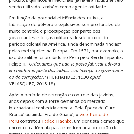
produtos químicos e medicinais. Já na era industrial veio
sendo utilizado também como agente oxidante.
Em função da potencial eficiência destrutiva, a
fabricação de pólvora e explosivos sempre foi alvo de
muito controle e preocupação por parte dos
governantes e forças militares desde o início do
período colonial na América, ainda denominada “Índias”
pelas metrópoles na Europa. Em 1571, por exemplo, o
uso do salitre foi proibido no Peru pelo Rei da Espanha,
Felipe II.
“Ordenamos que não se possa fabricar pólvora
em nenhuma parte das Índias, sem licença do governador
ou do corregedor.”
(HERNANDEZ, 1930
apud
VELASQUEZ, 2013:18).
Após o período de retenção e controle das jazidas,
anos depois com a forte demanda do mercado
internacional conhecida como a ‘Bela Época do Ouro
Branco’ ou ainda ‘Era do Guano’, o
Vice-Reino do
Peru
contratou
Tadeo Haenke
, um cientista alemão que
encontrou a fórmula para transformar a produção de