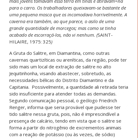
mais jovens tomavam essa terra em tinas e atiravam=na
para o carro. Os trabalhadores queixavam-se bastante de
uma pequena mosca que os incomodava horrivelmente. A
caverna era também, ao que parece, o asilo de uma
grande quantidade de morcegos; mas como se tinha
acabado de escorraçá-los, não vi nenhum. (
SAINT-
HILAIRE, 1975: 325
)
A Gruta do Salitre, em Diamantina, como outras
cavernas quartizíticas ou areníticas, da região, pode ter
sido mais um local de extração de salitre no alto
Jequitinhonha, visando abastecer, sobretudo, as
necessidades bélicas do Distrito Diamantino e da
Capitania. Possivelmente, a quantidade ali retirada teria
sido insuficiente para atender todas as demandas.
Segundo comunicação pessoal, o geólogo Friedrich
Renger, informa que seria provável que pudesse ter
tido salitre nessa gruta, pois, não é imprescindível a
presença de calcário, tendo em vista que o salitre se
forma a partir do nitrogênio de excrementos animais
com a reação de potássio (ou às vezes, de sódio)