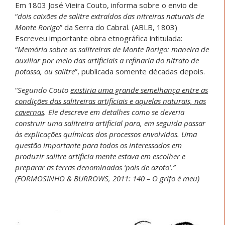
Em 1803 José Vieira Couto, informa sobre o envio de
“
dois caixões de salitre extraídos das nitreiras naturais de
Monte Rorigo
” da Serra do Cabral. (ABLB, 1803)
Escreveu importante obra etnográfica intitulada:
“
Memória sobre as salitreiras de Monte Rorigo: maneira de
auxiliar por meio das artificiais a refinaria do nitrato de
potassa, ou salitre
”, publicada somente décadas depois.
“
Segundo Couto
existiria uma grande semelhança entre as
condições das salitreiras artificiais e aquelas naturais, nas
cavernas
. Ele descreve em detalhes como se deveria
construir uma salitreira artificial para, em seguida passar
às explicações químicas dos processos envolvidos. Uma
questão importante para todos os interessados em
produzir salitre artificia mente estava em escolher e
preparar as terras denominadas ‘pais de azoto’.”
(FORMOSINHO & BURROWS, 2011: 140 – O grifo é meu)