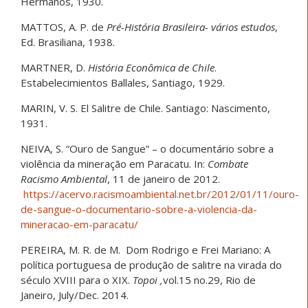
Hermanos, 1930.
MATTOS, A. P. de
Pré-História Brasileira- vários estudos
,
Ed. Brasiliana, 1938.
MARTNER, D.
História Econômica de Chile
.
Estabelecimientos Ballales, Santiago, 1929.
MARIN, V. S. El Salitre de Chile. Santiago: Nascimento,
1931.
NEIVA, S. “Ouro de Sangue” – o documentário sobre a
violência da mineração em Paracatu. In:
Combate
Racismo Ambiental
, 11 de janeiro de 2012.
https://acervo.racismoambiental.net.br/2012/01/11/ouro-
de-sangue-o-documentario-sobre-a-violencia-da-
mineracao-em-paracatu/
PEREIRA, M. R. de M. Dom Rodrigo e Frei Mariano: A
política portuguesa de produção de salitre na virada do
século XVIII para o XIX.
Topoi ,
vol.15 no.29, Rio de
Janeiro, July/Dec. 2014.