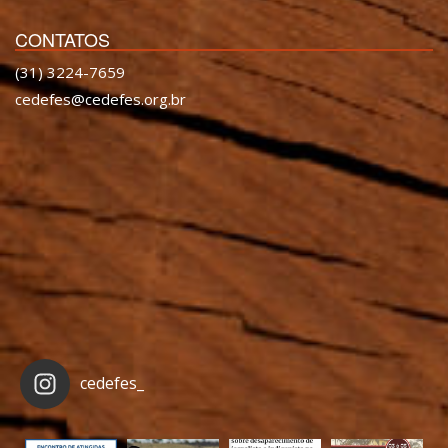
CONTATOS
(31) 3224-7659
cedefes@cedefes.org.br
cedefes_