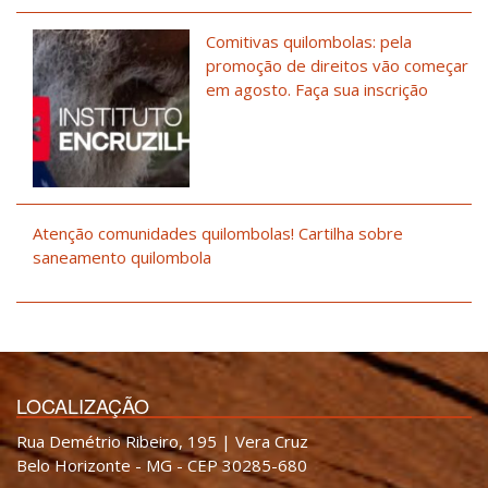
Comitivas quilombolas: pela
promoção de direitos vão começar
em agosto. Faça sua inscrição
Atenção comunidades quilombolas! Cartilha sobre
saneamento quilombola
LOCALIZAÇÃO
Rua Demétrio Ribeiro, 195 | Vera Cruz
Belo Horizonte - MG - CEP 30285-680