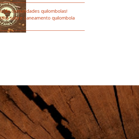
nção comunidades quilombolas!
tilha sobre saneamento quilombola