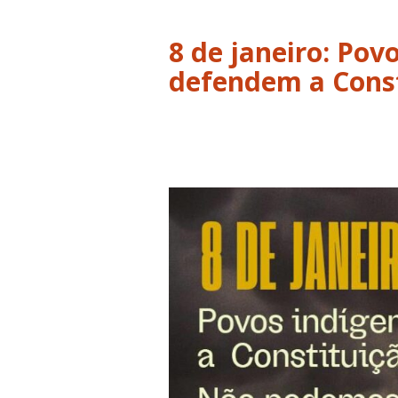
8 de janeiro: Pov
defendem a Const