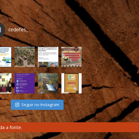
cedefes_
Seguir no Instagram
a a fonte.