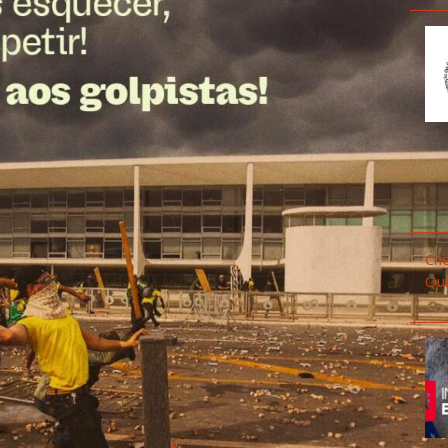
Che
Qui