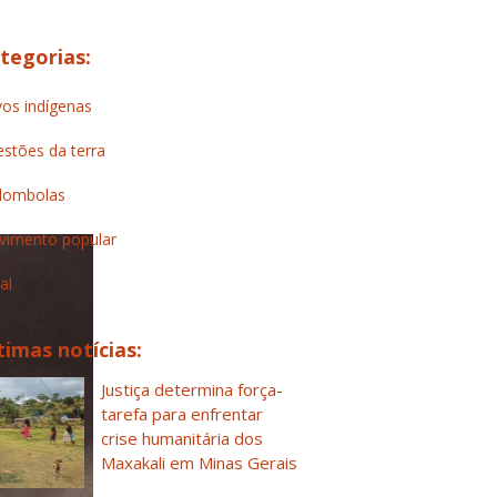
tegorias:
os indígenas
stões da terra
lombolas
imento popular
al
timas notícias:
Justiça determina força-
tarefa para enfrentar
crise humanitária dos
Maxakali em Minas Gerais