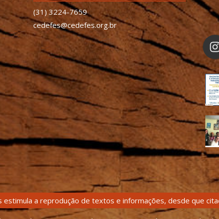
(31) 3224-7659
cedefes@cedefes.org.br
 estimula a reprodução de textos e informações, desde que citad