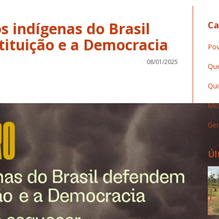
os indígenas do Brasil
Ca
ituição e a Democracia
Pov
08/01/2025
Que
Qui
Mov
Ger
Úl