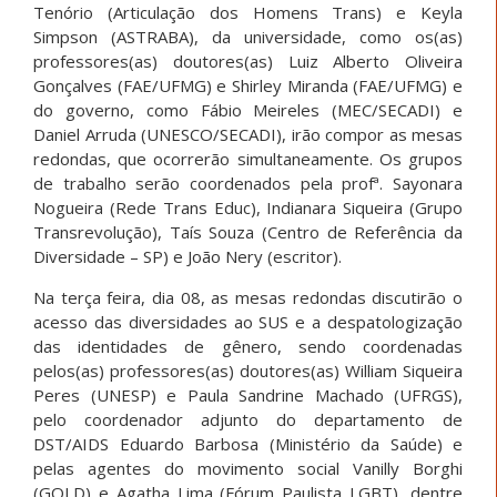
Tenório (Articulação dos Homens Trans) e Keyla
Simpson (ASTRABA), da universidade, como os(as)
professores(as) doutores(as) Luiz Alberto Oliveira
Gonçalves (FAE/UFMG) e Shirley Miranda (FAE/UFMG) e
do governo, como Fábio Meireles (MEC/SECADI) e
Daniel Arruda (UNESCO/SECADI), irão compor as mesas
redondas, que ocorrerão simultaneamente. Os grupos
de trabalho serão coordenados pela profª. Sayonara
Nogueira (Rede Trans Educ), Indianara Siqueira (Grupo
Transrevolução), Taís Souza (Centro de Referência da
Diversidade – SP) e João Nery (escritor).
Na terça feira, dia 08, as mesas redondas discutirão o
acesso das diversidades ao SUS e a despatologização
das identidades de gênero, sendo coordenadas
pelos(as) professores(as) doutores(as) William Siqueira
Peres (UNESP) e Paula Sandrine Machado (UFRGS),
pelo coordenador adjunto do departamento de
DST/AIDS Eduardo Barbosa (Ministério da Saúde) e
pelas agentes do movimento social Vanilly Borghi
(GOLD) e Agatha Lima (Fórum Paulista LGBT), dentre