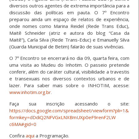
diversos outros agentes de extrema importância para a
discussão das políticas em pauta. O 7º Encontro
preparou ainda um espaço de relatos de experiência,
onde nomes como Marina Reidel (Rede Trans Educ),
Maitê Schneider (atriz e autora do blog “Casa da
Maitê”), Carla Silva (Rede Trans-Educ) e Emanuelly Silva
(Guarda Municipal de Betim) falarão de suas vivências.
O 7º Encontro se encerrará no dia 09, quarta feira, com
uma visita ao Mudeu do Inhotim. O passeio pretende
conferir, além do caráter cultural, visibilidade a travestis
e transexuais nos diversos contextos urbanos e de
lazer. Para saber mais sobre o INHOTIM, acesse:
www.inhotim.org.br.
Faça sua inscrição acessando o site:
https://docs.google.com/
spreadsheet/viewform?pli=1&
formkey=
dDdiQ2NFVGxLNXBmUXp0eF9renF2LW
c6MA#gid=0
Confira
aqui
a Programação.