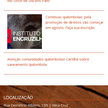
Rio Doce de Dia dos Pais!
Comitivas quilombolas: pela
promoção de direitos vão começar
em agosto. Faça sua inscrição
Atenção comunidades quilombolas! Cartilha sobre
saneamento quilombola
LOCALIZAÇÃO
Rua Demétrio Ribeiro, 195 | Vera Cruz