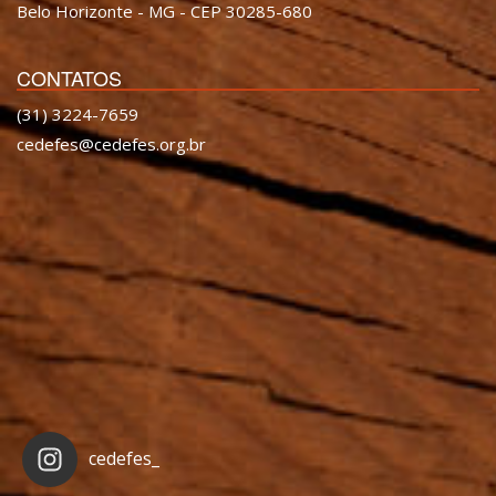
Belo Horizonte - MG - CEP 30285-680
CONTATOS
(31) 3224-7659
cedefes@cedefes.org.br
cedefes_