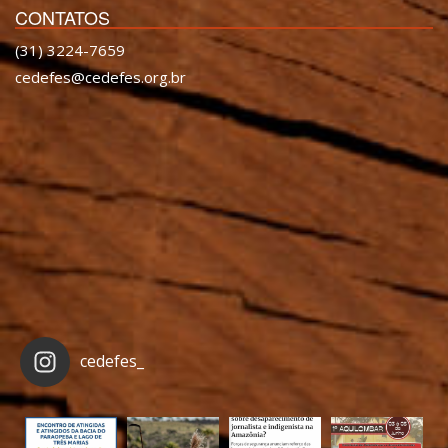
CONTATOS
(31) 3224-7659
cedefes@cedefes.org.br
cedefes_