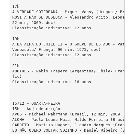
17h

A VERDADE SOTERRADA - Miguel Vassy (Uruguai/ Brasil
ROSITA NÃO SE DESLOCA - Alessandro Acito, Leonardo 
52 min, 2009, doc)

Classificação indicativa: 12 anos

19h

A BATALHA DO CHILE II – O GOLPE DE ESTADO - Patrici
Venezuela/ França, 90 min, 1975, doc)

Classificação indicativa: 12 anos

21h

ABUTRES - Pablo Trapero (Argentina/ Chile/ França/ 
fic)

Classificação indicativa: 16 anos

15/12 – QUARTA-FEIRA

15h – Audiodescrição

AVÓS - Michael Wahrmann (Brasil, 12 min, 2009, fic)
ALOHA - Paula Luana Maia, Nildo Ferreira (Brasil, 1
CARRETO - Marília Hughes, Claudio Marques (Brasil, 
EU NÃO QUERO VOLTAR SOZINHO - Daniel Ribeiro (Brasi