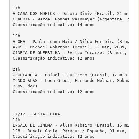
17h

A CASA DOS MORTOS - Debora Diniz (Brasil, 24 min, 2
CLAUDIA - Marcel Gonnet Wainmayer (Argentina, 76 mi
Classificação indicativa: 14 anos

19h

ALOHA - Paula Luana Maia / Nildo Ferreira (Brasil, 
AVÓS - Michael Wahrmann (Brasil, 12 min, 2009, fic)
CINEMA DE GUERRILHA - Evaldo Mocarzel (Brasil, 72 m
Classificação indicativa: 12 anos

21h

GROELÂNDIA - Rafael Figueiredo (Brasil, 17 min, 200
MUNDO ALAS - León Gieco, Fernando Molnar, Sebastián
2009, doc)

Classificação indicativa: 12 anos

17/12 – SEXTA-FEIRA

15h 

ENSAIO DE CINEMA - Allan Ribeiro (Brasil, 15 min, 2
108 - Renate Costa (Paraguai/ Espanha, 91 min, 2010
Classificação indicativa: 12 anos
