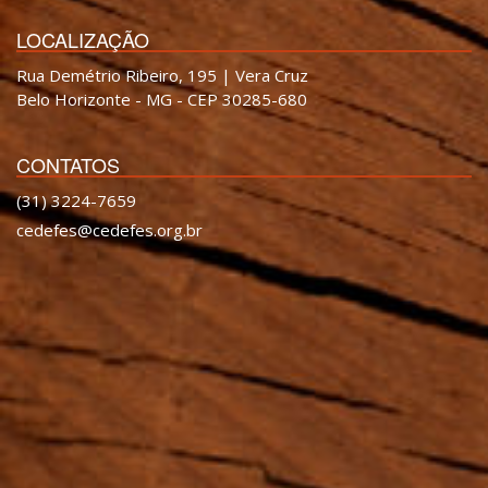
LOCALIZAÇÃO
Rua Demétrio Ribeiro, 195 | Vera Cruz
Belo Horizonte - MG - CEP 30285-680
CONTATOS
(31) 3224-7659
cedefes@cedefes.org.br