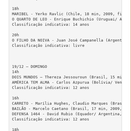
18h

MARIBEL - Yerko Ravlic (Chile, 18 min, 2009, fic)

O QUARTO DE LEO - Enrique Buchichio (Uruguai/ Argen
Classificação indicativa: 14 anos

20h

O FILHO DA NOIVA - Juan José Campanella (Argentina/
Classificação indicativa: livre

19/12 – DOMINGO

14h

DOIS MUNDOS – Thereza Jessouroun (Brasil, 15 min, 2
AMÉRICA TEM ALMA - Carlos Azpurua (Bolívia/ Venezue
Classificação indicativa: 12 anos

16h

CARRETO - Marília Hughes, Claudio Marques (Brasil, 
BAILÃO - Marcelo Caetano (Brasil, 17 min, 2009, doc
DEFENSA 1464 - David Rubio (Equador/ Argentina, 68 
Classificação indicativa: 12 anos

18h
