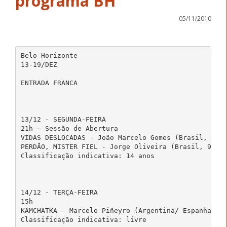
programa BH
05/11/2010
Belo Horizonte

13-19/DEZ

ENTRADA FRANCA

13/12 - SEGUNDA-FEIRA

21h – Sessão de Abertura

VIDAS DESLOCADAS - João Marcelo Gomes (Brasil, 13 m
PERDÃO, MISTER FIEL - Jorge Oliveira (Brasil, 95 mi
Classificação indicativa: 14 anos

14/12 - TERÇA-FEIRA

15h

KAMCHATKA - Marcelo Piñeyro (Argentina/ Espanha/ It
Classificação indicativa: livre
