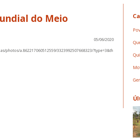
Mundial do Meio
Ca
Pov
05/06/2020
Que
nas/photos/a.862217060512559/3323992507668323/?type=3&th
Qui
Mov
Ger
Úl