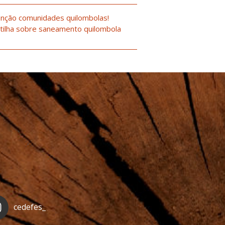
nção comunidades quilombolas!
tilha sobre saneamento quilombola
cedefes_