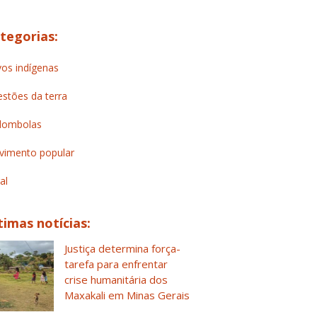
tegorias:
os indígenas
stões da terra
lombolas
imento popular
al
timas notícias:
Justiça determina força-
tarefa para enfrentar
crise humanitária dos
Maxakali em Minas Gerais