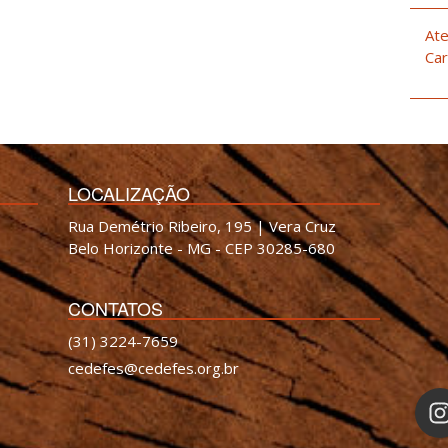
Ate
Car
LOCALIZAÇÃO
Rua Demétrio Ribeiro, 195 | Vera Cruz
Belo Horizonte - MG - CEP 30285-680
CONTATOS
(31) 3224-7659
cedefes@cedefes.org.br