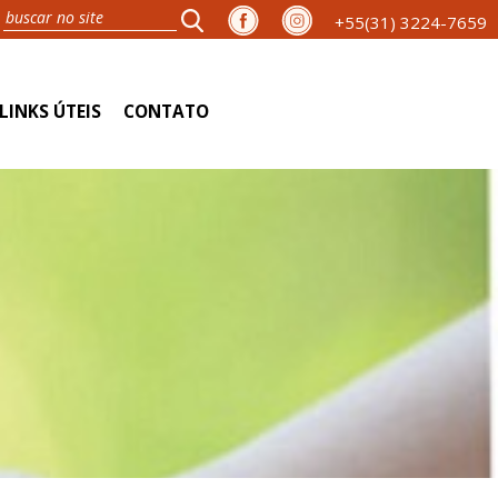
+55(31) 3224-7659
LINKS ÚTEIS
CONTATO