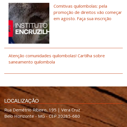
Comitivas quilombolas: pela
promoção de direitos vão começar
em agosto. Faça sua inscrição
Atenção comunidades quilombolas! Cartilha sobre
saneamento quilombola
LOCALIZAÇÃO
Rua Demétrio Ribeiro, 195 | Vera Cruz
Belo Horizonte - MG - CEP 30285-680