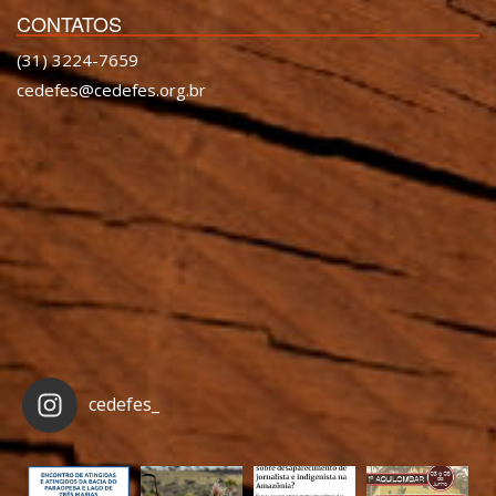
CONTATOS
(31) 3224-7659
cedefes@cedefes.org.br
cedefes_