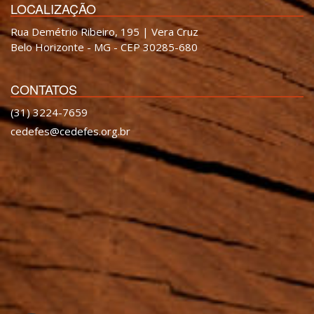
LOCALIZAÇÃO
Rua Demétrio Ribeiro, 195 | Vera Cruz
Belo Horizonte - MG - CEP 30285-680
CONTATOS
(31) 3224-7659
cedefes@cedefes.org.br