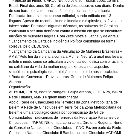
* Projeção de Filme: “CAROLINA”, de Jeferson Brasil, 2003. 15 min.
Brasil. Final dos anos 50. Carolina de Jesus escreve seu diário. Dentro
de seu barraco ela denuncia a fome, o preconceito e a miséria.
Publicada, torna-se um sucesso editorial, sendo editada em 13
línguas. Apesar do reconhecimento imediato e explosivo, ex-favelada
falece pobre. Passadas algumas décadas, as palavras de Carolina
continuam a ser uma denúncia contra a miséria em que se encontram
milhões de mulheres negras. Com Zezé Motta e Gabrielly de Abreu.
* Lançamento da Carta de Incidência Política construída de forma
coletiva, pelo CEDENPA.
* Lançamento da Campanha da Articulação de Mulheres Brasileiras –
AMB, “Pelo fim da violência contra a Mulher Negra”, a qual nos leva a
refletir o modo como se articulam a violência doméstica com o racismo
no cotidiano da vida da mulher negra, expressa nos aspectos
simbólicos e psicológicos da rejeição e controle de nossos cabelos.
* Roda de Conversa – Provocadoras: Grupo de Mulheres Felipa
Aranha.
Organização:
ACIYOMI, GRENI, Instituto Nangetu, Felipa Aranha, CEDENPA, IMUNE,
Rede Fulanas, AMNB e quem mais chegar.
Apoio: Rede de Cineclubes em Terreiros da Zona Metropolitana de
Belém. A Rede de Cineclubes em Terreiros da Zona Metropolitana de
Belém é uma articulação criada por poroposição do GT de
Comunidades Tradicionais de Terreiros da Federação Paraense de
Cineclubes – PARACINE, em parceria com a Diretoria Regional Norte
do Conselho Nancional de Cineclubes – CNC. Fazem parte da Rede:
Cineclube Nangetu, Cineclube ti Bamburucema, Cineclube ACIYOMI,