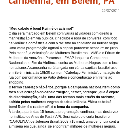
caribenha, em Belém, PA
25/07/2011
“Meu cabelo é bom! Ruim é o racismo!”
O dia será marcado em Belém com várias atividades com direito à
manifestação em via pública, cineclube e roda de conversa, com foco
na violência doméstica e com o racismo no cotidiano da mulher negra.
Uma vasta programação agitará a capital paraense nesse 25 de julho.
Pela manhã, a Articulação de Mulheres Brasileiras – AMB e o Fórum de
Mulheres da Amazônia Paraense – FMAP lançam a Campanha
Nacional pelo Fim da Violência contra as Mulheres Negras com o foco
no racismo. A campanha será lançada em várias capitais brasileiras e
em Belém, inicia às 10h30 com um “Cabelaço Feminista”, uma ação de
rua com performance no Pátio Belém e concentração em frente ao
shopping.
O termo cabelaço não é toa, porque a campanha nacional tem como
foco a valorização do cabelo “negro”, “afro”, “crespo”, que é objeto
da discriminação, aliás, uma das formas mais cruéis do racismo,
sofrida pelas mulheres negras desde a infância. “Meu cabelo é
bom! Ruim é o racismo!”, é o lema da campanha.
À tarde, a partir das 15 horas, a programação continua, mas desta vez
no Instituto de Artes do Pará (IAP). Será exibido o curta brasileiro
“CAROLINA”, de Jeferson Brasil, 2003. (15 min.), uma denúncia contra
a miséria em que, ainda, se encontram milhões de mulheres negras.