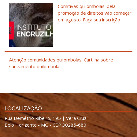
Comitivas quilombolas: pela
promoção de direitos vão começar
em agosto. Faça sua inscrição
Atenção comunidades quilombolas! Cartilha sobre
saneamento quilombola
LOCALIZAÇÃO
Rua Demétrio Ribeiro, 195 | Vera Cruz
Belo Horizonte - MG - CEP 30285-680