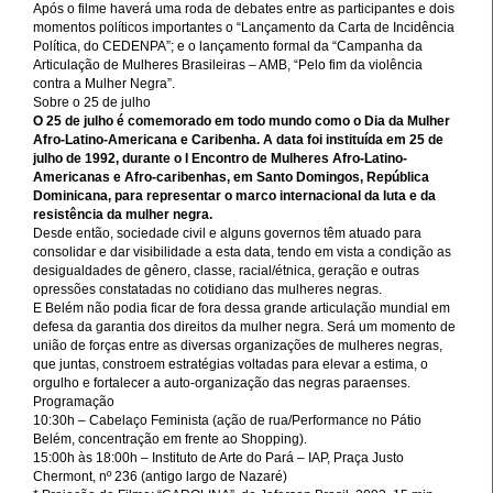
Após o filme haverá uma roda de debates entre as participantes e dois
momentos políticos importantes o “Lançamento da Carta de Incidência
Política, do CEDENPA”; e o lançamento formal da “Campanha da
Articulação de Mulheres Brasileiras – AMB, “Pelo fim da violência
contra a Mulher Negra”.
Sobre o 25 de julho
O 25 de julho é comemorado em todo mundo como o Dia da Mulher
Afro-Latino-Americana e Caribenha. A data foi instituída em 25 de
julho de 1992, durante o I Encontro de Mulheres Afro-Latino-
Americanas e Afro-caribenhas, em Santo Domingos, República
Dominicana, para representar o marco internacional da luta e da
resistência da mulher negra.
Desde então, sociedade civil e alguns governos têm atuado para
consolidar e dar visibilidade a esta data, tendo em vista a condição as
desigualdades de gênero, classe, racial/étnica, geração e outras
opressões constatadas no cotidiano das mulheres negras.
E Belém não podia ficar de fora dessa grande articulação mundial em
defesa da garantia dos direitos da mulher negra. Será um momento de
união de forças entre as diversas organizações de mulheres negras,
que juntas, constroem estratégias voltadas para elevar a estima, o
orgulho e fortalecer a auto-organização das negras paraenses.
Programação
10:30h – Cabelaço Feminista (ação de rua/Performance no Pátio
Belém, concentração em frente ao Shopping).
15:00h às 18:00h – Instituto de Arte do Pará – IAP, Praça Justo
Chermont, nº 236 (antigo largo de Nazaré)