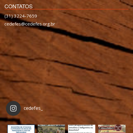
CONTATOS
(31) 3224-7659
cedefes@cedefes.org.br
cedefes_