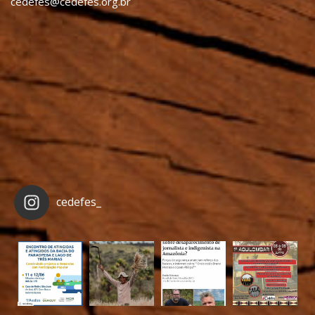
cedefes@cedefes.org.br
cedefes_