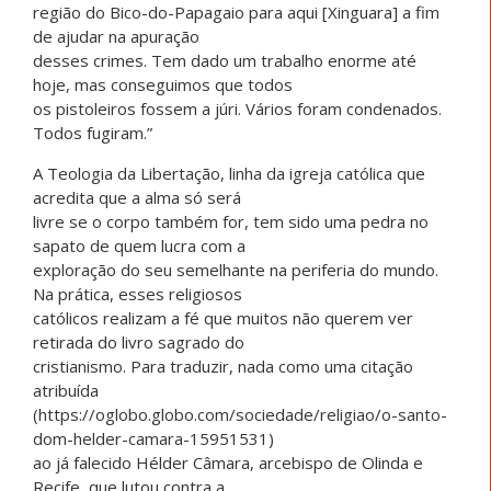
região do Bico-do-Papagaio para aqui [Xinguara] a fim
de ajudar na apuração
desses crimes. Tem dado um trabalho enorme até
hoje, mas conseguimos que todos
os pistoleiros fossem a júri. Vários foram condenados.
Todos fugiram.”
A Teologia da Libertação, linha da igreja católica que
acredita que a alma só será
livre se o corpo também for, tem sido uma pedra no
sapato de quem lucra com a
exploração do seu semelhante na periferia do mundo.
Na prática, esses religiosos
católicos realizam a fé que muitos não querem ver
retirada do livro sagrado do
cristianismo. Para traduzir, nada como uma citação
atribuída
(https://oglobo.globo.com/sociedade/religiao/o-santo-
dom-helder-camara-15951531)
ao já falecido Hélder Câmara, arcebispo de Olinda e
Recife, que lutou contra a