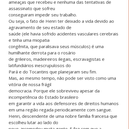
ameaças que recebeu e nenhuma das tentativas de
assassinato que sofreu
conseguiram impedir seu trabalho.
Ou seja, o fato de Henri ter deixado a vida devido ao
agravamento de seu estado de
saúde (ele havia sofrido acidentes vasculares cerebrais
e tinha uma miopatia
congênita, que paralisava seus músculos) é uma
humilhante derrota para o rosário
de grileiros, madeireiros ilegais, escravagistas e
latifundiários inescrupulosos do
Pará e do Tocantins que planejaram seu fim.
Mas, ao mesmo tempo, não pode ser visto como uma
vitória de nossa frágil
democracia. Porque ele sobreviveu apesar da
incompetência do Estado brasileiro
em garantir a vida aos defensores de direitos humanos
em uma região regada periodicamente com sangue.
Henri, descendente de uma nobre família francesa que
escolheu lutar ao lado do
povo, incomodou muita gente. E fez com que a