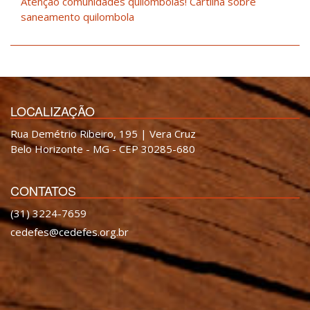
Atenção comunidades quilombolas! Cartilha sobre
saneamento quilombola
LOCALIZAÇÃO
Rua Demétrio Ribeiro, 195 | Vera Cruz
Belo Horizonte - MG - CEP 30285-680
CONTATOS
(31) 3224-7659
cedefes@cedefes.org.br