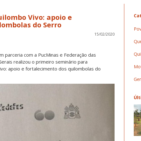
uilombo Vivo: apoio e
Cat
lombolas do Serro
Pov
15/02/2020
Que
Qui
em parceria com a PucMinas e Federação das
rais realizou o primeiro seminário para
Mov
vo: apoio e fortalecimento dos quilombolas do
Ger
Últ