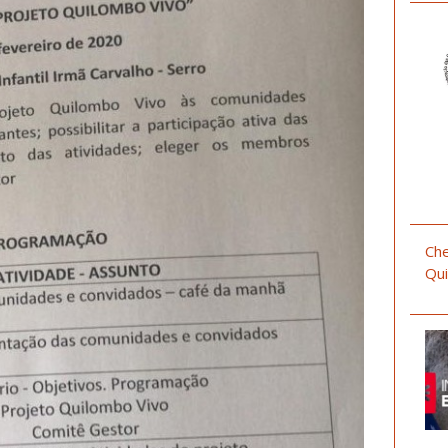
Che
Qui