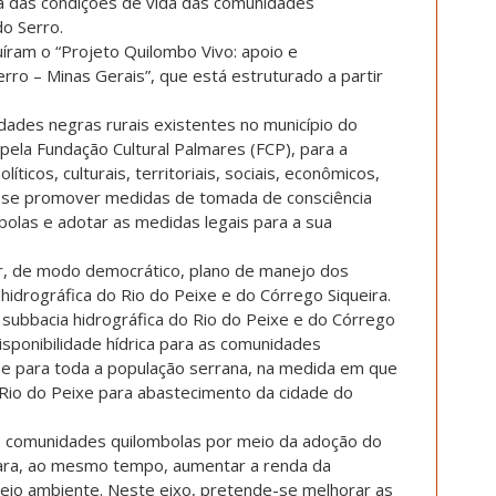
ia das condições de vida das comunidades
do Serro.
íram o “Projeto Quilombo Vivo: apoio e
rro – Minas Gerais”, que está estruturado a partir
idades negras rurais existentes no município do
 pela Fundação Cultural Palmares (FCP), para a
líticos, culturais, territoriais, sociais, econômicos,
e-se promover medidas de tomada de consciência
olas e adotar as medidas legais para a sua
uir, de modo democrático, plano de manejo dos
 hidrográfica do Rio do Peixe e do Córrego Siqueira.
subbacia hidrográfica do Rio do Peixe e do Córrego
isponibilidade hídrica para as comunidades
e para toda a população serrana, na medida em que
Rio do Peixe para abastecimento da cidade do
s comunidades quilombolas por meio da adoção do
para, ao mesmo tempo, aumentar a renda da
io ambiente. Neste eixo, pretende-se melhorar as