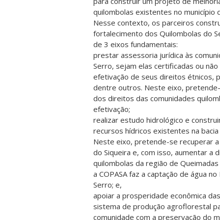
para construir um projeto de melhor
quilombolas existentes no município 
Nesse contexto, os parceiros constru
fortalecimento dos Quilombolas do Se
de 3 eixos fundamentais:
prestar assessoria jurídica às comun
Serro, sejam elas certificadas ou não
efetivação de seus direitos étnicos, po
dentre outros. Neste eixo, pretend
dos direitos das comunidades quilomb
efetivação;
realizar estudo hidrológico e constr
recursos hídricos existentes na bacia
Neste eixo, pretende-se recuperar a 
do Siqueira e, com isso, aumentar a d
quilombolas da região de Queimadas 
a COPASA faz a captação de água no 
Serro; e,
apoiar a prosperidade econômica da
sistema de produção agroflorestal 
comunidade com a preservação do me