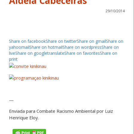
Aldeia Cabeceiras
29/10/2014
Share on facebook
Share on twitter
Share on gmail
Share on
yahoomail
Share on hotmail
Share on wordpress
Share on
live
Share on googletranslate
Share on favorites
Share on
print
—
Enviada para Combate Racismo Ambiental por Luiz
Henrique Eloy.