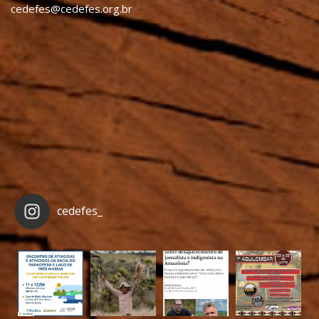
cedefes@cedefes.org.br
cedefes_