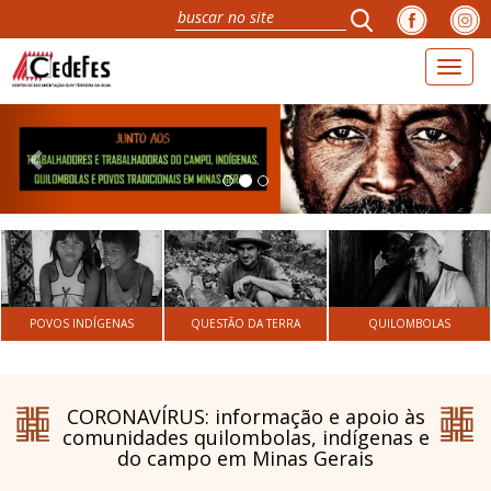
Toggl
naviga
Previous
Nex
POVOS INDÍGENAS
QUESTÃO DA TERRA
QUILOMBOLAS
CORONAVÍRUS: informação e apoio às
comunidades quilombolas, indígenas e
do campo em Minas Gerais