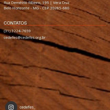
Rua Demétrio Ribeiro, 195 | Vera Cruz
Belo Horizonte - MG - CEP 30285-680
CONTATOS
(31) 3224-7659
cedefes@cedefes.org.br
cedefes_