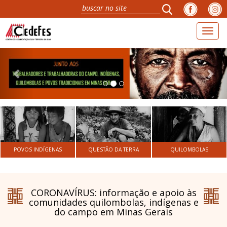
Toggl
naviga
Previous
Nex
POVOS INDÍGENAS
QUESTÃO DA TERRA
QUILOMBOLAS
CORONAVÍRUS: informação e apoio às
comunidades quilombolas, indígenas e
do campo em Minas Gerais