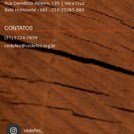
Rua Demétrio Ribeiro, 195 | Vera Cruz
Belo Horizonte - MG - CEP 30285-680
CONTATOS
(31) 3224-7659
cedefes@cedefes.org.br
cedefes_