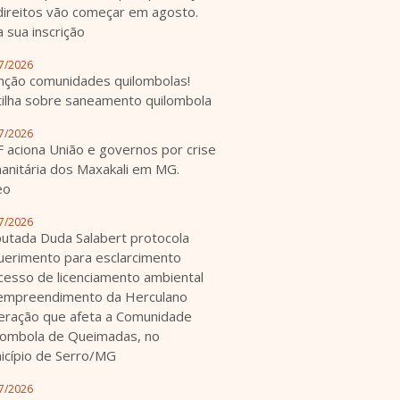
direitos vão começar em agosto.
 sua inscrição
7/2026
nção comunidades quilombolas!
tilha sobre saneamento quilombola
7/2026
 aciona União e governos por crise
anitária dos Maxakali em MG.
eo
7/2026
utada Duda Salabert protocola
uerimento para esclarcimento
cesso de licenciamento ambiental
empreendimento da Herculano
eração que afeta a Comunidade
lombola de Queimadas, no
icípio de Serro/MG
7/2026