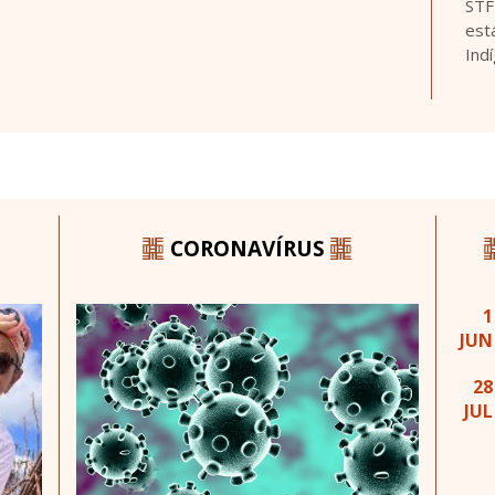
STF
est
Ind
CORONAVÍRUS
1
JUN
28
JUL