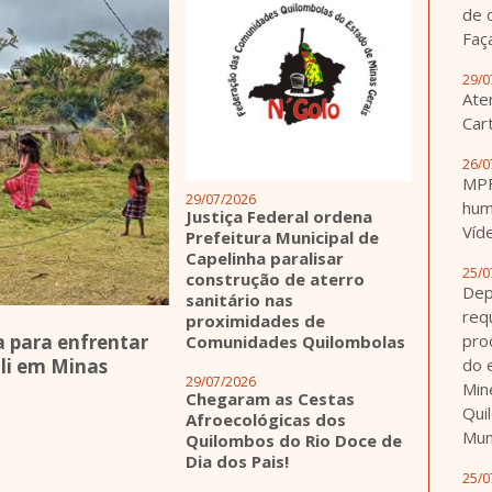
de 
Faça
29/0
Ate
Car
26/0
MPF
29/07/2026
hum
Justiça Federal ordena
Víd
Prefeitura Municipal de
Capelinha paralisar
25/0
construção de aterro
Dep
sanitário nas
req
proximidades de
a para enfrentar
pro
Comunidades Quilombolas
li em Minas
do 
29/07/2026
Min
Chegaram as Cestas
Qui
Afroecológicas dos
Mun
Quilombos do Rio Doce de
Dia dos Pais!
25/0